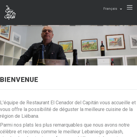
Français
BIENVENUE
L’équipe de Restaurant El Cenador del Capitán vous accueille et
vous offre la possibilité de déguster la meilleure cuisine de la
région de Liébana.
Parmi nos plats les plus remarquables que nous avons notre
célèbre et reconnu comme le meilleur Lebaniego goulash,